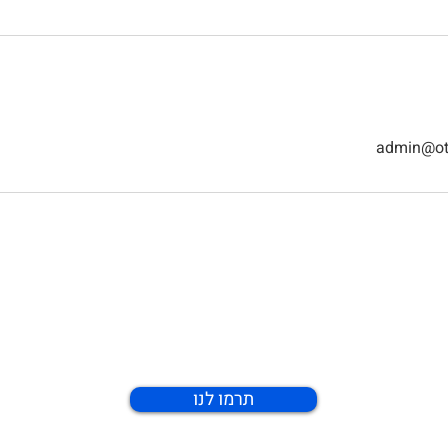
admin@ot
ם את מטרות העמותה? כל תר
תרמו לנו