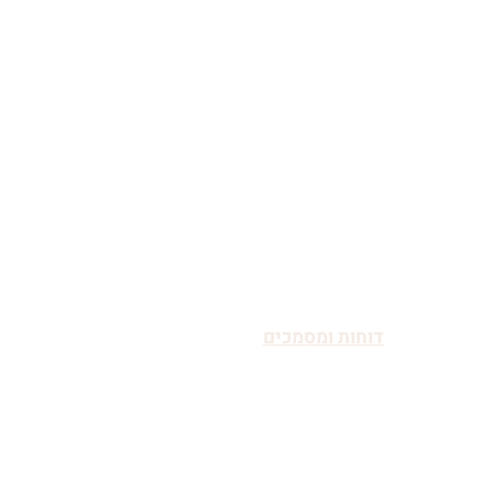
העמותה
גיידסטאר"
20
דוחות ומסמכים
ומדיניות פרטיות
ת הטרדות מיניות