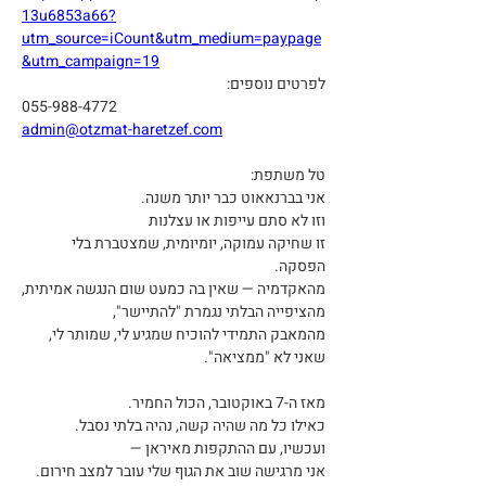
13u6853a66?
utm_source=iCount&utm_medium=paypage
&utm_campaign=19
לפרטים נוספים:
055-988-4772
admin@otzmat-haretzef.com
טל משתפת:
אני בברנאאוט כבר יותר משנה.
וזו לא סתם עייפות או עצלנות
זו שחיקה עמוקה, יומיומית, שמצטברת בלי 
הפסקה.
מהאקדמיה — שאין בה כמעט שום הנגשה אמיתית,
מהציפייה הבלתי נגמרת "להתיישר",
מהמאבק התמידי להוכיח שמגיע לי, שמותר לי, 
שאני לא "ממציאה".
מאז ה-7 באוקטובר, הכול החמיר.
כאילו כל מה שהיה קשה, נהיה בלתי נסבל.
ועכשיו, עם ההתקפות מאיראן —
אני מרגישה שוב את הגוף שלי עובר למצב חירום.